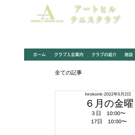
アートヒル
テニスクラブ
ホーム
クラブ入会案内
クラブの紹介
施設
全ての記事
hirokoinb
2022年5月2日
６月の金曜
　３日　10:00〜
    17日　10:00〜